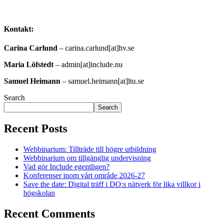
Kontakt:
Carina Carlund
– carina.carlund[at]hv.se
Maria Löfstedt
– admin[at]include.nu
Samuel Heimann
– samuel.heimann[at]ltu.se
Search
Search
Recent Posts
Webbinarium: Tillträde till högre utbildning
Webbinarium om tillgänglig undervisning
Vad gör Include egentligen?
Konferenser inom vårt område 2026-27
Save the date: Digital träff i DO:s nätverk för lika villkor i
högskolan
Recent Comments