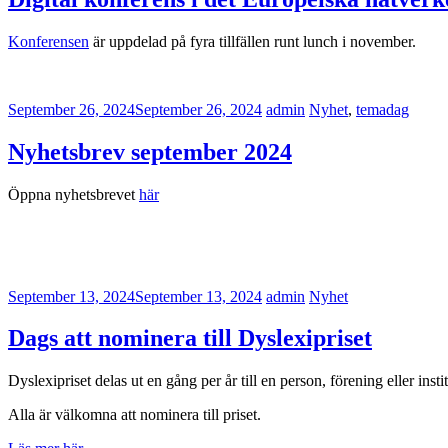
Konferensen
är uppdelad på fyra tillfällen runt lunch i november.
September 26, 2024
September 26, 2024
admin
Nyhet
,
temadag
Nyhetsbrev september 2024
Öppna nyhetsbrevet
här
September 13, 2024
September 13, 2024
admin
Nyhet
Dags att nominera till Dyslexipriset
Dyslexipriset delas ut en gång per år till en person, förening eller inst
Alla är välkomna att nominera till priset.