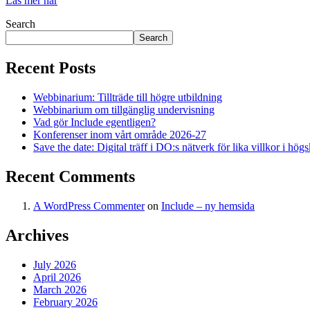
Läs mer här
Search
Search
Recent Posts
Webbinarium: Tillträde till högre utbildning
Webbinarium om tillgänglig undervisning
Vad gör Include egentligen?
Konferenser inom vårt område 2026-27
Save the date: Digital träff i DO:s nätverk för lika villkor i hög
Recent Comments
A WordPress Commenter
on
Include – ny hemsida
Archives
July 2026
April 2026
March 2026
February 2026