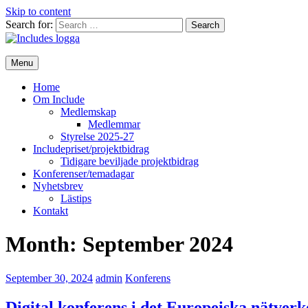
Skip to content
Search for:
Menu
Home
Om Include
Medlemskap
Medlemmar
Styrelse 2025-27
Includepriset/projektbidrag
Tidigare beviljade projektbidrag
Konferenser/temadagar
Nyhetsbrev
Lästips
Kontakt
Month:
September 2024
September 30, 2024
admin
Konferens
Digital konferens i det Europeiska nätver