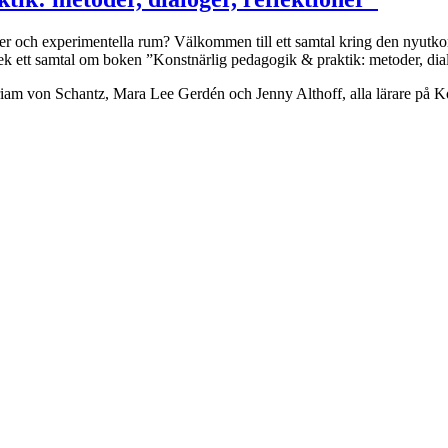
äder och experimentella rum? Välkommen till ett samtal kring den nyutk
ek ett samtal om boken ”Konstnärlig pedagogik & praktik: metoder, dialo
riam von Schantz, Mara Lee Gerdén och Jenny Althoff, alla lärare på Ko