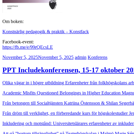
Om boken:
Konstnärlig pedagogik & praktik – Konstfack
Facebook-event:
https://fb.me/e/99rQEcsLE
November 5, 2025
November 5, 2025
admin
Konferens
PPT Includekonferensen, 15-17 oktober 20
Olika vägar in i högre utbildning Erfarenheter från folkhögskolans ar
Academic Misfits Questioned Belongings in Higher Education Mag
Från betongen till Socialtjänsten Katriina Östensson & Shilan Segerb
Från dröm till verklighet, en förberedande kurs för högskolestudier 
Inkludering och motstånd: Universitetslärares erfarenheter av inkl
Att gå ”bortom tillgänglighet” på Teaterhögskolan i Malmö Marie Sé