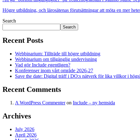
Högre utbildning, och lärosätenas förutsättningar att möta en mer h
Search
Search
Recent Posts
Webbinarium: Tillträde till högre utbildning
Webbinarium om tillgänglig undervisning
Vad gör Include egentligen?
Konferenser inom vårt område 2026-27
Save the date: Digital träff i DO:s nätverk för lika villkor i hög
Recent Comments
A WordPress Commenter
on
Include – ny hemsida
Archives
July 2026
April 2026