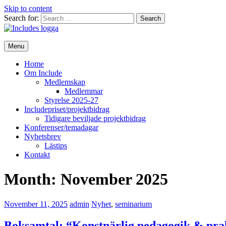
Skip to content
Search for:
Menu
Home
Om Include
Medlemskap
Medlemmar
Styrelse 2025-27
Includepriset/projektbidrag
Tidigare beviljade projektbidrag
Konferenser/temadagar
Nyhetsbrev
Lästips
Kontakt
Month:
November 2025
November 11, 2025
admin
Nyhet
,
seminarium
Boksamtal: “Konstnärlig pedagogik & prakt