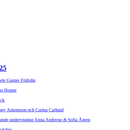
25
bete Gustav Fridolin
nus Hoppe
äck
Jenny Antonsson och Carina Carlund
uderande undervisning Anna Ambrose & Sofia Ågren
pulchre