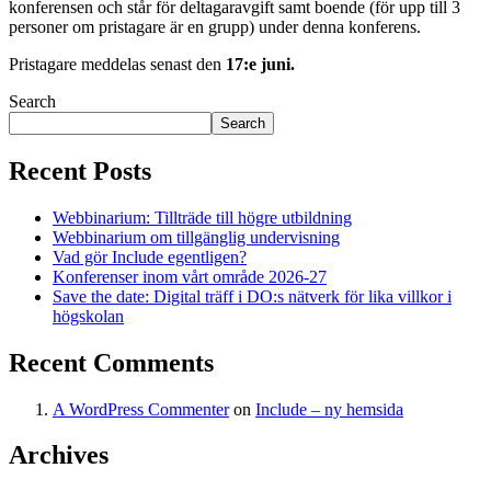
konferensen och står för deltagaravgift samt boende (för upp till 3
personer om pristagare är en grupp) under denna konferens.
Pristagare meddelas senast den
17:e juni.
Search
Search
Recent Posts
Webbinarium: Tillträde till högre utbildning
Webbinarium om tillgänglig undervisning
Vad gör Include egentligen?
Konferenser inom vårt område 2026-27
Save the date: Digital träff i DO:s nätverk för lika villkor i
högskolan
Recent Comments
A WordPress Commenter
on
Include – ny hemsida
Archives