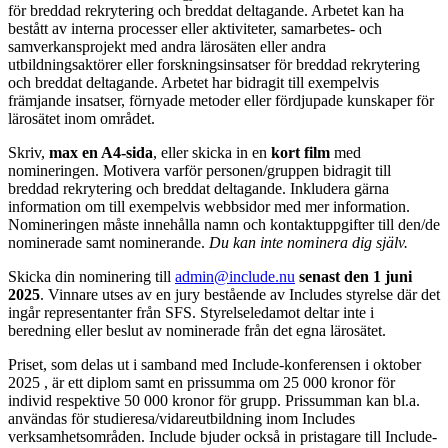
för breddad rekrytering och breddat deltagande. Arbetet kan ha
bestått av interna processer eller aktiviteter, samarbetes- och
samverkansprojekt med andra lärosäten eller andra
utbildningsaktörer eller forskningsinsatser för breddad rekrytering
och breddat deltagande. Arbetet har bidragit till exempelvis
främjande insatser, förnyade metoder eller fördjupade kunskaper för
lärosätet inom området.
Skriv,
max en A4-sida
, eller skicka in en
kort film
med
nomineringen. Motivera varför personen/gruppen bidragit till
breddad rekrytering och breddat deltagande. Inkludera gärna
information om till exempelvis webbsidor med mer information.
Nomineringen måste innehålla namn och kontaktuppgifter till den/de
nominerade samt nominerande.
Du kan inte nominera dig själv.
Skicka din nominering till
admin@include.nu
senast den 1 juni
2025
. Vinnare utses av en jury bestående av Includes styrelse där det
ingår representanter från SFS. Styrelseledamot deltar inte i
beredning eller beslut av nominerade från det egna lärosätet.
Priset, som delas ut i samband med Include-konferensen i oktober
2025 , är ett diplom samt en prissumma om 25 000 kronor för
individ respektive 50 000 kronor för grupp. Prissumman kan bl.a.
användas för studieresa/vidareutbildning inom Includes
verksamhetsområden. Include bjuder också in pristagare till Include-