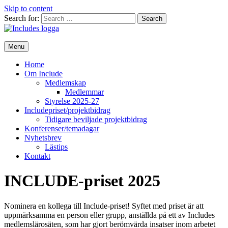
Skip to content
Search for:
Menu
Home
Om Include
Medlemskap
Medlemmar
Styrelse 2025-27
Includepriset/projektbidrag
Tidigare beviljade projektbidrag
Konferenser/temadagar
Nyhetsbrev
Lästips
Kontakt
INCLUDE-priset 2025
Nominera en kollega till Include-priset! Syftet med priset är att
uppmärksamma en person eller grupp, anställda på ett av Includes
medlemslärosäten, som har gjort berömvärda insatser inom arbetet