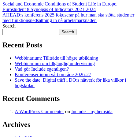
Social and Economic Conditions of Student Life in Europe.
Eurostudent 8 Synopsis of Indicators 2021-2024
AHEAD:s konferens 2025 fokuserar på hur man ska stötta studenter
med funktionsnedsättning in på arbetsmarknaden
Search
Search
Recent Posts
Webbinarium: Tillträde till högre utbildning
Webbinarium om tillgänglig undervisning
Vad gör Include egentligen?
Konferenser inom vårt område 2026-27
Save the date: Digital träff i DO:s nätverk för lika villkor i
högskolan
Recent Comments
A WordPress Commenter
on
Include – ny hemsida
Archives