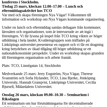
konferens i Stockholm.
Tisdag 25 mars, klockan 12.00–17.00 – Lunch och
eftermiddagsaktivitet hos TCO
Var med och skapa föreningen Nya Vägar! Välkommen till
information och workshop om Nya Vägars kommande organisering.
Under en lunch och eftermiddag samlas deltagare från kommuner,
lärosäten och organisationer, som är intresserade av att ingå i
föreningen. Vi får lyssna på inspel från TCO kring vikten av högre
utbildning i hela landet, Kvalitetsgruppen som träffades på
Linköpings universitet presenterar en rapport och vi får en dragning
kring betydelsen av ökad tillgång till högre utbildning ur ett
nationalekonomiskt perspektiv. Under en workshop skapas grunden
till föreningens organisation och arbete framåt.
Plats: TCO, Linnégatan 14, Stockholm
Medverkande 25 mars: Jerry Engström, Nya Vägar, Therese
Svanström och Sofia Hylander, TCO, Lina Bjerke, Jönköping
University, Hannah Granqvist, Linköpings Universitet, Cecilia
Bjursell, Mälardalens Universitet.
Onsdag 26 mars, klockan 09.00–10.30 – Seminarium i
Riksdagen
Ett seminarium om hur förutsättningarna för decentraliserade