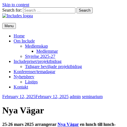
Skip to content
Search for:
Menu
Home
Om Include
Medlemskap
Medlemmar
Styrelse 2025-27
Includepriset/projektbidrag
Tidigare beviljade projektbidrag
Konferenser/temadagar
Nyhetsbrev
Lästips
Kontakt
February 12, 2025
February 12, 2025
admin
seminarium
Nya Vägar
25-26 mars 2025 arrangerar
Nya Vägar
en lunch till lunch-