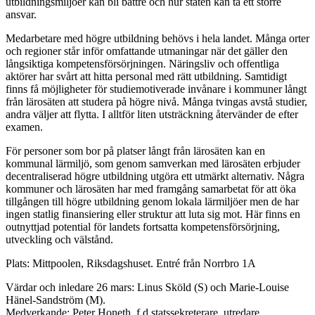
utbildningsmiljöer kan bli bättre och hur staten kan ta ett större
ansvar.
Medarbetare med högre utbildning behövs i hela landet. Många orter
och regioner står inför omfattande utmaningar när det gäller den
långsiktiga kompetensförsörjningen. Näringsliv och offentliga
aktörer har svårt att hitta personal med rätt utbildning. Samtidigt
finns få möjligheter för studiemotiverade invånare i kommuner långt
från lärosäten att studera på högre nivå. Många tvingas avstå studier,
andra väljer att flytta. I alltför liten utsträckning återvänder de efter
examen.
För personer som bor på platser långt från lärosäten kan en
kommunal lärmiljö, som genom samverkan med lärosäten erbjuder
decentraliserad högre utbildning utgöra ett utmärkt alternativ. Några
kommuner och lärosäten har med framgång samarbetat för att öka
tillgången till högre utbildning genom lokala lärmiljöer men de har
ingen statlig finansiering eller struktur att luta sig mot. Här finns en
outnyttjad potential för landets fortsatta kompetensförsörjning,
utveckling och välstånd.
Plats: Mittpoolen, Riksdagshuset. Entré från Norrbro 1A
Värdar och inledare 26 mars: Linus Sköld (S) och Marie-Louise
Hänel-Sandström (M).
Medverkande: Peter Honeth, f.d statssekreterare, utredare